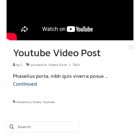
Youtube Video Post
by
|
posted in:
Video Post
|
0
Phasellus porta, nibh quis viverra posue …
Continued
Adventure
,
Video
,
Youtube
Search
for: