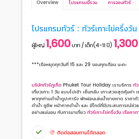
Overview
โปรแกรมนี้รวม
การจองทัวร์
โปรแกรมทัวร์ : ทัวร์เกาะไข่ครึ่งวั
1,600
1,300
ผู้ใหญ่
บาท / เด็ก(4-11 ปี)
***เรือหยุดทุกวันที่ 15 และ 29 ของทุกเดือน นะคะ
บริษัททัวร์ภูเก็ต
Phuket Tour Holiday เราบริการ
ทั
เที่ยวเกาะ 1 วัน แบบไปเช้า เย็นกลับ เกาะสวยสุดคุ้มค่า
พาทุกท่านดำน้ำดูปะการัง พักผ่อนเล่นน้ำชายหาด ราคาท
ดำน้ำ ชูชีพ หน้ากากดำน้ำ และ มีไกด์ที่มีประสบการณ์ช่ว
อย่างแน่นอน กับการมาเที่ยว
ทัวร์เกาะไข่ครึ่งวัน เรือคา
ติดต่อสอบถามได้ตลอด