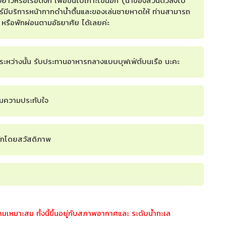
างยาวหรือเรือดิงกี้ เพื่อขึ้นไปเกาะไข่นอก (นำของส่วนตัวลงไป
วร์มีบริการหน้ากากดำน้ำตื้นและของเล่นชายหาดให้ ท่านสามารถ
 หรือพักผ่อนตามอัธยาศัย ได้เลยค่ะ
อ ระหว่างนั้น รับประทานอาหารกลางแบบบุฟเฟ่ต์บนเรือ นะคะ
้อมความประทับใจ
พักโดยสวัสดิภาพ
หมาะสม ทั้งนี้ขึ้นอยู่กับสภาพอากาศและ ระดับน้ำทะเล