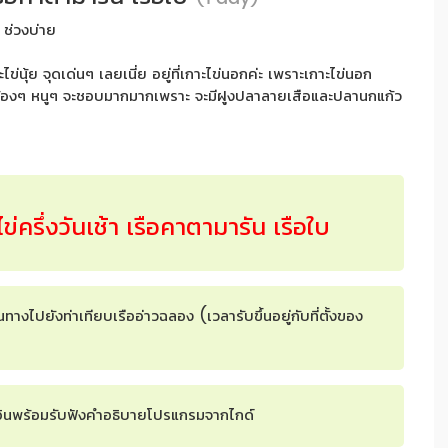
 ช่วงบ่าย
ไข่นุ้ย จุดเด่นๆ เลยเนี่ย อยู่ที่เกาะไข่นอกค่ะ เพราะเกาะไข่นอก
ที่ที่น้องๆ หนูๆ จะชอบมากมากเพราะ จะมีฝูงปลาลายเสือและปลานกแก้ว
ไข่ครึ่งวันเช้า เรือคาตามารัน เรือใบ
ทางไปยังท่าเทียบเรืออ่าวฉลอง (เวลารับขึ้นอยู่กับที่ตั้งของ
็คอินพร้อมรับฟังคำอธิบายโปรแกรมจากไกด์