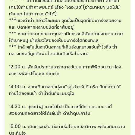
*** *** นำท่านแวะชมความสวยงามของอ่าวมาหยา สถานที่
เคยใช้ถ่ายทำภาพยนตร์ เรื่อง "เดอะบีช"(อ่าวมาหยา ปิดไม่มี
กำหนด ไม่สามารถเข้าได้)
*** แวะดำน้ำ ที่อ่าวโละซะมะ จุดนี้จะเป็นจุดที่มีปะการังสวยงาม
และ ปลาหลากหลายชนิดที่อาศัยอยู่
*** ชมความงามของลากูนอ่าวปิเละ ชมสีสันความงดงาม ภาย
ใต้เขาหินปู น้ำเขียวใสมองเห็นปะการังใต้ท้องทะเล
*** ใกล้ ๆกันนั้นจะเป็นสถานที่เก็บรังนกนางแอ่นถ้ำไวกิ้ง ถ้ำ
กลางทะเลที่ถูกค้นพบโดยนักเดินเรือโบราณ
12.00 น. พักรับประทานอารกลางวันบน เกาะพีพีดอน ณ ห้อง
อาหารพีพี ปริ๊นเซส รีสอร์ท
14.00 น. ออกเดินทางต่อมุ่งหน้าสู่ อ่าวรันตี หรือ หินกลาง ให้
ท่านได้ลงล่นน้ำ ดำน้ำตื่นกันแบบจุใจ
14.30 น. มุ่งหน้าสู่ เกาะไม้ไผ่ เป็นเกาะที่มีหาดทรายขาวที่
สวยงามทอดยาวให้ได้เล่นน้ำ ดำน้ำดูปะการัง
15.00 น. เดินทางกลับ ถึงท่าเรือโดยสวัสดิภาพ พร้อมกับความ
ประทับใจ