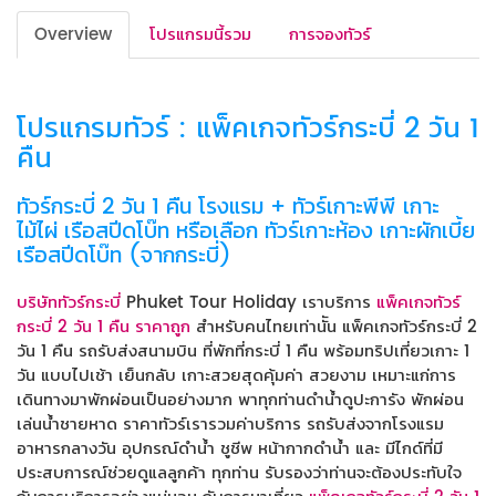
Overview
โปรแกรมนี้รวม
การจองทัวร์
โปรแกรมทัวร์ : แพ็คเกจทัวร์กระบี่ 2 วัน 1
คืน
ทัวร์กระบี่ 2 วัน 1 คืน โรงแรม + ทัวร์เกาะพีพี เกาะ
ไม้ไผ่ เรือสปีดโบ๊ท หรือเลือก ทัวร์เกาะห้อง เกาะผักเบี้ย
เรือสปีดโบ๊ท (จากกระบี่)
บริษัททัวร์กระบี่
Phuket Tour Holiday เราบริการ
แพ็คเกจทัวร์
กระบี่ 2 วัน 1 คืน ราคาถูก
สำหรับคนไทยเท่านััน แพ็คเกจทัวร์กระบี่ 2
วัน 1 คืน รถรับส่งสนามบิน ที่พักที่กระบี่ 1 คืน พร้อมทริปเที่ยวเกาะ 1
วัน แบบไปเช้า เย็นกลับ เกาะสวยสุดคุ้มค่า สวยงาม เหมาะแก่การ
เดินทางมาพักผ่อนเป็นอย่างมาก พาทุกท่านดำน้ำดูปะการัง พักผ่อน
เล่นน้ำชายหาด ราคาทัวร์เรารวมค่าบริการ รถรับส่งจากโรงแรม
อาหารกลางวัน อุปกรณ์ดำน้ำ ชูชีพ หน้ากากดำน้ำ และ มีไกด์ที่มี
ประสบการณ์ช่วยดูแลลูกค้า ทุกท่าน รับรองว่าท่านจะต้องประทับใจ