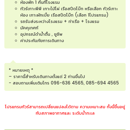
ห้องพัก 1 คืนที่โรงแรม
ทัวร์เกาะพีพี เกาะไม้ไผ่ เรือสปีดโบ๊ท หรือเลือก ทัวร์เกาะ
ห้อง เกาะผักเบี้ย เรือสปีดโบ๊ท (เลือก 1โปรแกรม)
รถรับส่งระหว่างโรงแรม + ท่าเรือ + โรงแรม
มัคคุเทศก์
อุปกรณ์ดำน้ำตื้น , ชูชีพ
ค่าประกันภัยการเดินทาง
* หมายเหตุ *
– ราคานี้สำหรับเดินทางตั้งแต่ 2 ท่านขึ้นไป
- สอบถามเพิ่มเติมโทร 096-636 4565, 085-694 4565
โปรแกรมทัวร์สามารถเปลี่ยนแปลงได้ตาม ความเหมาะสม ทั้งนี้ขึ้นอยู่
กับสภาพอากาศและ ระดับน้ำทะเล