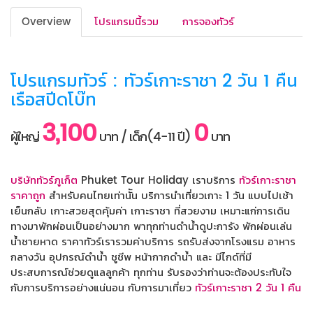
Overview
โปรแกรมนี้รวม
การจองทัวร์
โปรแกรมทัวร์ : ทัวร์เกาะราชา 2 วัน 1 คืน
เรือสปีดโบ๊ท
3,100
0
ผู้ใหญ่
บาท / เด็ก(4-11 ปี)
บาท
บริษัททัวร์ภูเก็ต
Phuket Tour Holiday เราบริการ
ทัวร์เกาะราชา
ราคาถูก
สำหรับคนไทยเท่านััน บริการนำเที่ยวเกาะ 1 วัน แบบไปเช้า
เย็นกลับ เกาะสวยสุดคุ้มค่า เกาะราชา ที่สวยงาม เหมาะแก่การเดิน
ทางมาพักผ่อนเป็นอย่างมาก พาทุกท่านดำน้ำดูปะการัง พักผ่อนเล่น
น้ำชายหาด ราคาทัวร์เรารวมค่าบริการ รถรับส่งจากโรงแรม อาหาร
กลางวัน อุปกรณ์ดำน้ำ ชูชีพ หน้ากากดำน้ำ และ มีไกด์ที่มี
ประสบการณ์ช่วยดูแลลูกค้า ทุกท่าน รับรองว่าท่านจะต้องประทับใจ
กับการบริการอย่างแน่นอน กับการมาเที่ยว
ทัวร์เกาะราชา 2 วัน 1 คืน