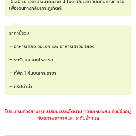
15.30 น. เวลาประมาณบ่าย 3 โมง เป็นเวลาที่นัดกับทางท่าเรือ
เพื่อเดินทางกลับเกาะภูเก็ตค่ะ
ราคานี้รวม
– อาหารเที่ยง วันแรก และ อาหารเช้าวันที่สอง
– รถรับส่ง จากโรงแรม
– ที่พัก 1 คืนบนเกาะราชา
– ทริปดำน้ำ
โปรแกรมทัวร์สามารถเปลี่ยนแปลงได้ตาม ความเหมาะสม ทั้งนี้ขึ้นอยู่
กับสภาพอากาศและ ระดับน้ำทะเล