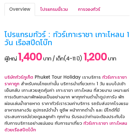
Overview
โปรแกรมนี้รวม
การจองทัวร์
โปรแกรมทัวร์ : ทัวร์เกาะราชา เกาะโหลน 1
วัน เรือสปีดโบ๊ท
1,400
1,200
ผู้ใหญ่
บาท / เด็ก(4-11 ปี)
บาท
บริษัททัวร์ภูเก็ต
Phuket Tour Holiday เราบริการ
ทัวร์เกาะราชา
ราคาถูก
สำหรับคนไทยเท่านััน บริการนำเที่ยวเกาะ 1 วัน แบบไปเช้า
เย็นกลับ เกาะสวยสุดคุ้มค่า เกาะราชา เกาะโหลน ที่สวยงาม เหมาะแก่
การเดินทางมาพักผ่อนเป็นอย่างมาก พาทุกท่านดำน้ำดูปะการัง พัก
ผ่อนเล่นน้ำชายหาด ราคาทัวร์เรารวมค่าบริการ รถรับส่งจากโรงแรม
อาหารกลางวัน อุปกรณ์ดำน้ำ ชูชีพ หน้ากากดำน้ำ และ มีไกด์ที่มี
ประสบการณ์ช่วยดูแลลูกค้า ทุกท่าน รับรองว่าท่านจะต้องประทับใจ
กับการบริการอย่างแน่นอน กับการมาเที่ยว
ทัวร์เกาะราชา เกาะโหลน
ด้วยเรือสปีดโบ๊ท