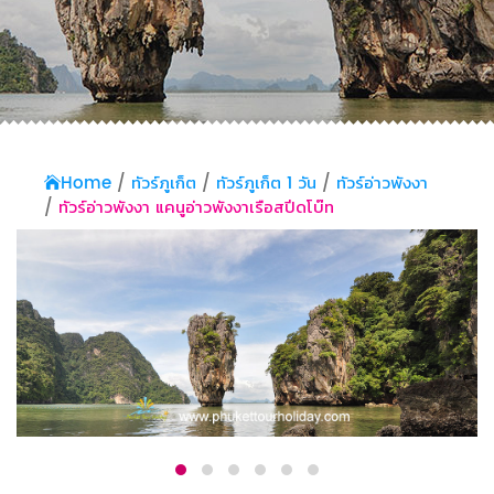
Home
ทัวร์ภูเก็ต
ทัวร์ภูเก็ต 1 วัน
ทัวร์อ่าวพังงา
ทัวร์อ่าวพังงา แคนูอ่าวพังงาเรือสปีดโบ๊ท