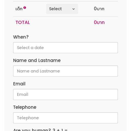
เด็ก
0บาท
TOTAL
When?
Name and Lastname
Email
Telephone
Are you human? 3 + 1 =