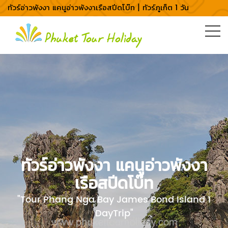
ทัวร์อ่าวพังงา แคนูอ่าวพังงาเรือสปีดโบ๊ท | ทัวร์ภูเก็ต 1 วัน
ทัวร์อ่าวพังงา แคนูอ่าวพังงา
เรือสปีดโบ๊ท
"Tour Phang Nga Bay James Bond Island 1
DayTrip"