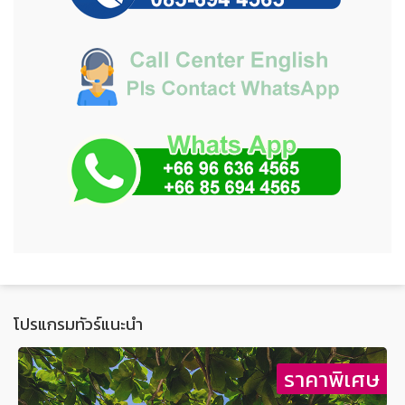
โปรแกรมทัวร์แนะนำ
ษ
ราคาพิเศษ