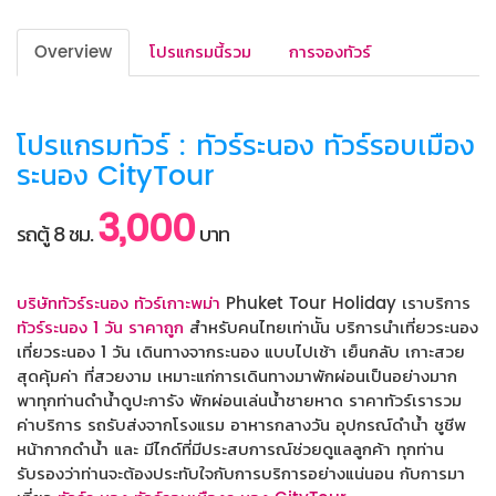
Overview
โปรแกรมนี้รวม
การจองทัวร์
โปรแกรมทัวร์ : ทัวร์ระนอง ทัวร์รอบเมือง
ระนอง CityTour
3,000
รถตู้ 8 ชม.
บาท
บริษัททัวร์ระนอง ทัวร์เกาะพม่า
Phuket Tour Holiday เราบริการ
ทัวร์ระนอง 1 วัน ราคาถูก
สำหรับคนไทยเท่านััน บริการนำเที่ยวระนอง
เที่ยวระนอง 1 วัน เดินทางจากระนอง แบบไปเช้า เย็นกลับ เกาะสวย
สุดคุ้มค่า ที่สวยงาม เหมาะแก่การเดินทางมาพักผ่อนเป็นอย่างมาก
พาทุกท่านดำน้ำดูปะการัง พักผ่อนเล่นน้ำชายหาด ราคาทัวร์เรารวม
ค่าบริการ รถรับส่งจากโรงแรม อาหารกลางวัน อุปกรณ์ดำน้ำ ชูชีพ
หน้ากากดำน้ำ และ มีไกด์ที่มีประสบการณ์ช่วยดูแลลูกค้า ทุกท่าน
รับรองว่าท่านจะต้องประทับใจกับการบริการอย่างแน่นอน กับการมา