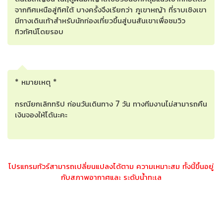
จากทิศเหนือสู่ทิศใต้ บางครั้งจึงเรียกว่า ภูเขาหญ้า ที่ราบเชิงเขา
มีทางเดินเท้าสำหรับนักท่องเที่ยวขึ้นสู่บนสันเขาเพื่อชมวิว
ทิวทัศน์โดยรอบ
* หมายเหตุ *
กรณียกเลิกทริป ก่อนวันเดินทาง 7 วัน ทางทีมงานไม่สามารถคืน
เงินจองให้ได้นะคะ
โปรแกรมทัวร์สามารถเปลี่ยนแปลงได้ตาม ความเหมาะสม ทั้งนี้ขึ้นอยู่
กับสภาพอากาศและ ระดับน้ำทะเล