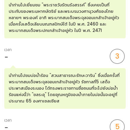
นำท่านไปเยี่ยมชม "พระราชวังรัตนรังสรรค์" ซึ่งเคยเป็นที่
ประทับของพระมหากษัตริย์ และพระบรมวงศานุวงศ์ของไทย
หลายๆ พระองค์ อาทิ พระบาทสมเด็จพระจุลจอมเกล้าเจ้าอยู่หัว
เมื่อครั้งเสด็จเลียบมณฑลปักษ์ใต้ ในปี พ.ศ. 2460 และ
พระบาทสมเด็จพระปกเกล้าเจ้าอยู่หัว ในปี พ.ศ. 2471
เวลา
3
-
นำท่านไปชมบ่อน้ำร้อน "สวนสาธารณะรักษะวาริน" ซึ่งเมื่อครั้งที่
พระบาทสมเด็จพระจุลจอมเกล้าเจ้าอยู่หัว รัชกาลที่5 เสด็จ
ประพาสเมืองระนอง ได้ทรงพระราชทานชื่อถนนที่จะไปยังบ่อน้ำ
ร้อนแห่งนี้ว่า "ชลระอุ" โดยอุณหภูมิของน้ำภายในบ่อนั้นจะอยู่ที่
ประมาณ 65 องศาเซลเซียส
เวลา
5
-