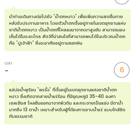
นำท่านเดินทางต่อไปยัง "น้ำตกหงาว" เพื่อเพิ่มความสดชื่นภาย
หลังรับประทานอาหาร โดยตัวน้ำตกตั้งอยู่ภายในเขตอุทยานแห่ง
ชาติน้ำตกหงาว เป็นน้ำตกที่ไหลลงมาจากเขาสูงชัน สามารถมอง
เห็นได้ในระยะไกล สัตว์ที่น่าสนใจที่สามารถพบได้ในบริเวณน้ำตก
คือ "ปูเจ้าฟ้า" ซึ่งจะอาศัยอยู่ตามซอกหิน
เวลา
6
-
แช่บ่อน้ำพุร้อน "พรรั้ง" ที่ตั้งอยู่ในเขตอุทยานแห่งชาติน้ำตก
หงาว ซึ่งเกิดจากสายน้ำแร่ร้อน ที่มีอุณหภูมิ 35-40 องศา
เซลเซียส ไหลซึมออกมาจากผิวดิน และกระจายเป็นแอ่ง มีตาน้ำ
มากถึง 13 ตาน้ำ เหมาะสำหรับผู้ที่ต้องการอาบน้ำแร่ แบบใกล้ชิด
กับธรรมชาติ