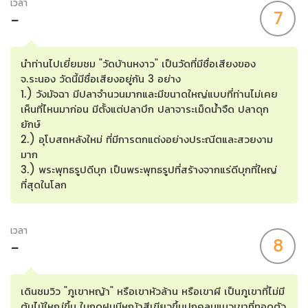
เวลา
7
-
นำท่านไปเยี่ยมชม "วัดบ้านหงาว" เป็นวัดที่มีชื่อเสียงของ
จ.ระนอง วัดนี้มีชื่อเสียงอยู่กัน 3 อย่าง
1.) วังมัจฉา มีปลาจำนวนมากและมีขนาดใหญ่แบบที่ท่านไม่เคย
เห็นที่ไหนมาก่อน มีตั้งแต่ปลาบึก ปลาจาระเม็ดน้ำจืด ปลาดุก
ยักษ์
2.) อุโบสถหลังใหม่ ที่มีการตกแต่งอย่างประณีตและสวยงาม
มาก
3.) พระพุทธรูปดีบุก เป็นพระพุทธรูปที่สร้างจากแร่ดีบุกที่ใหญ่
ที่สุดในโลก
เวลา
8
-
เดินชมวิว "ภูเขาหญ้า" หรือเขาหัวล้าน หรือเขาผี เป็นภูเขาที่ไม่มี
ต้นไม้ใหญ่ขึ้น ในฤดูฝนมีหญ้าสีเขียวขึ้นปกคลุมแนวเขาที่ทอดตัว