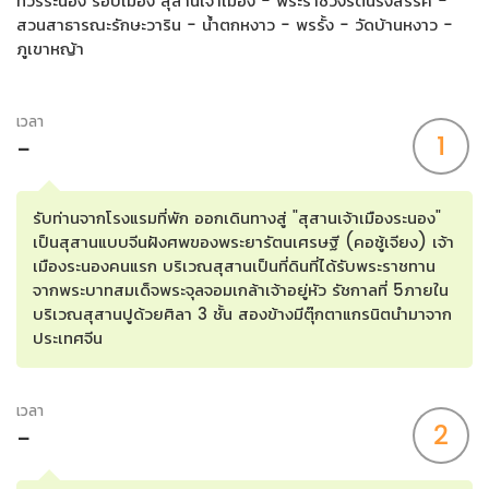
ทัวร์ระนอง รอบเมือง สุสานเจ้าเมือง - พระราชวังรัตนรังสรรค์ -
สวนสาธารณะรักษะวาริน - น้ำตกหงาว - พรรั้ง - วัดบ้านหงาว -
ภูเขาหญ้า
เวลา
1
-
รับท่านจากโรงแรมที่พัก ออกเดินทางสู่ "สุสานเจ้าเมืองระนอง"
เป็นสุสานแบบจีนฝังศพของพระยารัตนเศรษฐี (คอซู้เจียง) เจ้า
เมืองระนองคนแรก บริเวณสุสานเป็นที่ดินที่ได้รับพระราชทาน
จากพระบาทสมเด็จพระจุลจอมเกล้าเจ้าอยู่หัว รัชกาลที่ 5ภายใน
บริเวณสุสานปูด้วยศิลา 3 ชั้น สองข้างมีตุ๊กตาแกรนิตนำมาจาก
ประเทศจีน
เวลา
2
-