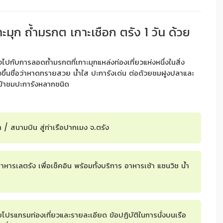
ะมุก ถ้ำมรกต เกาะเชือก ตรัง 1 วัน ด้วย
กับการลอดถ้ำมรกตที่เกาะมุกแหล่งท่องเที่ยวแห่งหนึ่งในสิ่ง
ขึ้นชื่อว่าหาดทรายสวย น้ำใส ปะการังเด่น ต่อด้วยชมฝูงปลาและ
กาะม้าชมปะการังหลากชนิด
ัก / สนามบิน สู่ท่าเรือปากเมง จ.ตรัง
อาหารเลตรัง เพื่อเช็คอิน พร้อมทั้งบริการ อาหารเช้า แซนวิช น้ำ
ยโปรแกรมท่องเที่ยวและรายละเอียด ข้อปฏิบัติในการนั่งบนเรือ