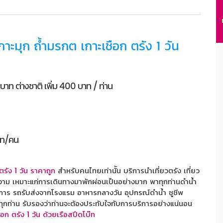
กาะมุก ถ้ำมรกต เกาะเชือก ตรัง 1 วัน
บาท ต่างชาติ เพิ่ม 400 บาท / ท่าน
ท/คน
์ตรัง 1 วัน ราคาถูก
สำหรับคนไทยเท่านััน บริการนำเที่ยวตรัง เที่ยว
วยงาม เหมาะแก่การเดินทางมาพักผ่อนเป็นอย่างมาก พาทุกท่านดำน้ำ
ริการ รถรับส่งจากโรงแรม อาหารกลางวัน อุปกรณ์ดำน้ำ ชูชีพ
 ทุกท่าน รับรองว่าท่านจะต้องประทับใจกับการบริการอย่างแน่นอน
อก ตรัง 1 วัน ด้วยเรือสปีดโบ๊ท