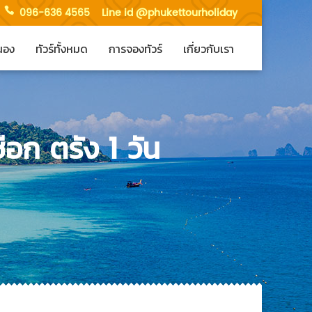
096-636 4565
Line id @phukettourholiday
ะนอง
ทัวร์ทั้งหมด
การจองทัวร์
เกี่ยวกับเรา
ือก ตรัง 1 วัน