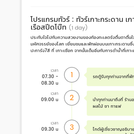
โปรแกรมทัวร์ : ทัวร์เกาะกระดาน เกา
เรือสปีดโบ๊ท
(1 day)
ประทับใจไปกับความสวยงามของท้องทะเลตรังตื่นตาตื่นใจไป
มหัศจรรย์ของโลก เยี่ยมชมและพักผ่อนบนเกาะกระดานซึ่ง
ปะการัง7สี ที่ เกาะเชือก จากนั้นเต็มอิ่มกับการดำน้ำที่เ
เวลา
1
07.30 -
รถตู้รับทุกท่านจากที่พ
08.30 น
เวลา
2
09.00 น
นำทุกท่านมาถึงที่ ร้าน
ผลไม้ ชา กาแฟ
เวลา
3
09.30 น
ไกด์ผู้เชี่ยวชาญอธิบา