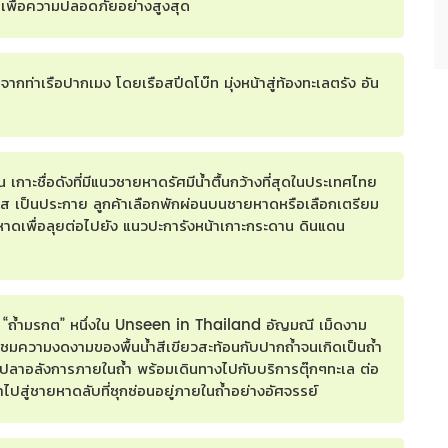
ี้ก็เพื่อความปลอดภัยอย่างสูงสุด
ากท่าเรือปากเมง โดยเรือสปีดโบ๊ท มุ่งหน้าสู่ท้องทะเลตรัง อัน
 เกาะชื่อดังที่มีแนวชายหาดรัศมีน้ำตื้นกว้างที่สุดในประเทศไทย
าใส เป็นประกาย ลูกค้าเลือกพักผ่อนบนชายหาดหรือเลือกเตรียม
าดเพื่อลุยต่อไปยัง แนวปะการังหน้าเกาะกระดาน ดินแดน
ุก “ถ้ำมรกต” หนึ่งใน Unseen in Thailand อัญมณี เม็ดงาม
ชมความงดงามของพื้นน้ำสีเขียวสะท้อนกับปากถ้ำจนเกิดเป็นถ้ำ
งปลาอลังการภายในถ้ำ พร้อมเดินทางไปกับบริการตุ๊กๆทะเล ต่อ
าไปสู่ชายหาดลับที่ซุกซ่อนอยู่ภายในถ้ำอย่างอัศจรรย์