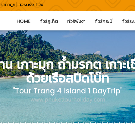
าคาถูก| ทัวร์ตรัง 1 วัน
HOME
ทัวร์ภูเก็ต
ทัวร์พังงา
ทัวร์กระบี่
ทัวร์ร
าน เกาะมุก ถ้ำมรกต เกาะเช
ด้วยเรือสปีดโบ๊ท
"Tour Trang 4 Island 1 DayTrip"