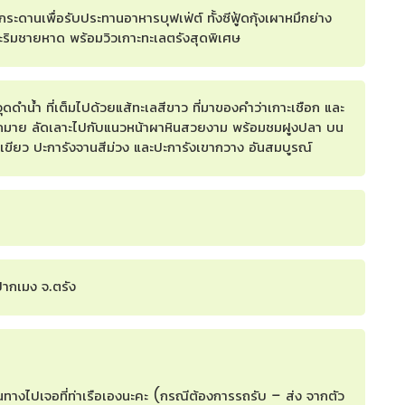
ระดานเพื่อรับประทานอาหารบุฟเฟ่ต์ ทั้งซีฟู้ดกุ้งเผาหมึกย่าง
าะริมชายหาด พร้อมวิวเกาะทะเลตรังสุดพิเศษ
จุดดำน้ำ ที่เต็มไปด้วยแส้ทะเลสีขาว ที่มาของคำว่าเกาะเชือก และ
ากมาย ลัดเลาะไปกับแนวหน้าผาหินสวยงาม พร้อมชมฝูงปลา บน
ีเขียว ปะการังจานสีม่วง และปะการังเขากวาง อันสมบูรณ์
ปากเมง จ.ตรัง
ินทางไปเจอที่ท่าเรือเองนะคะ (กรณีต้องการรถรับ – ส่ง จากตัว