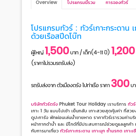
Overview
โปรแกรมนี้รวม
การจองทัวร์
โปรแกรมทัวร์ : ทัวร์เกาะกระดาน เ
ด้วยเรือสปีดโบ๊ท
1,500
1,200
ผู้ใหญ่
บาท / เด็ก(4-11 ปี)
(ราคาไม่รวมรถรับส่ง)
300
รถรับส่งจาก ตัวเมืองตรัง ไปท่าเรือ ราคา
บา
บริษัททัวร์ตรัง
Phuket Tour Holiday เราบริการ
ทัวร
เกาะ 1 วัน แบบไปเช้า เย็นกลับ เกาะสวยสุดคุ้มค่า ที่ส
ดูปะการัง พักผ่อนเล่นน้ำชายหาด ราคาทัวร์เรารวมค่าบ
หน้ากากดำน้ำ และ มีไกด์ที่มีประสบการณ์ช่วยดูแลลูกค้า
กับการมาเที่ยว
ทัวร์เกาะกระดาน เกาะมุก ถ้ำมรกต เกาะเชื