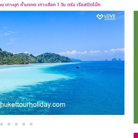
าน เกาะมุก ถ้ำมรกต เกาะเชือก 1 วัน ตรัง เรือสปีดโบ๊ท