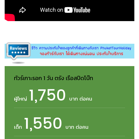
ทัวร์เกาะรอก 1 วัน ตรัง เรือสปีดโบ๊ท
1,750
ผู้ใหญ่
บาท ต่อคน
1,550
เด็ก
บาท ต่อคน