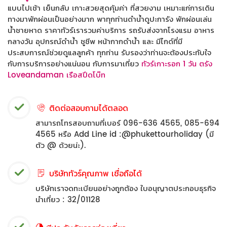
แบบไปเช้า เย็นกลับ เกาะสวยสุดคุ้มค่า ที่สวยงาม เหมาะแก่การเดิน
ทางมาพักผ่อนเป็นอย่างมาก พาทุกท่านดำน้ำดูปะการัง พักผ่อนเล่น
น้ำชายหาด ราคาทัวร์เรารวมค่าบริการ รถรับส่งจากโรงแรม อาหาร
กลางวัน อุปกรณ์ดำน้ำ ชูชีพ หน้ากากดำน้ำ และ มีไกด์ที่มี
ประสบการณ์ช่วยดูแลลูกค้า ทุกท่าน รับรองว่าท่านจะต้องประทับใจ
กับการบริการอย่างแน่นอน กับการมาเที่ยว
ทัวร์เกาะรอก 1 วัน ตรัง
Loveandaman เรือสปีดโบ๊ท
ติดต่อสอบถามได้ตลอด
สามารถโทรสอบถามที่เบอร์ 096-636 4565, 085-694
4565 หรือ Add Line id :@phukettourholiday (มี
ตัว @ ด้วยน่ะ).
บริษัททัวร์คุณภาพ เชื่อถือได้
บริษัทเราจดทะเบียนอย่างถูกต้อง ใบอนุญาตประกอบธุรกิจ
นำเที่ยว : 32/01128