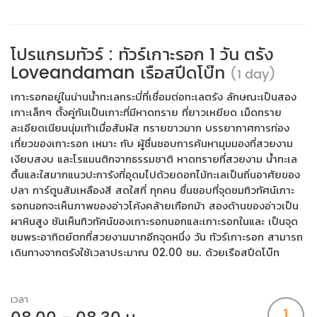
โปรแกรมทัวร์ : ทัวร์เกาะรอก 1 วัน ตรัง
Loveandaman เรือสปีดโบ๊ท
(1 day)
เกาะรอกอยู่ในน่านน้ำทะเลกระบี่ที่เชื่อมต่อทะเลตรัง ลักษณะเป็นสอง
เกาะเล็กๆ ตั้งคู่กันเป็นเกาะที่มีหาดทราย ที่ยาวเหยียด เม็ดทราย
ละเอียดเนียนนุ่มเท้าเมื่อสัมผัส ทรายขาวมาก บรรยากาศการท่อง
เที่ยวของเกาะรอก เหมาะ กับ ผู้ชื่นชอบการค้นหามุมมองที่สวยงาม
เงียบสงบ และโรแมนติกจากธรรมชาติ หาดทรายที่สวยงาม น้ำทะเล
ตื้นและใสมากแนวปะการังที่อุดมไปด้วยดอกไม้ทะเลเป็นถิ่นอาศัยของ
ปลา การ์ตูนส้มเหลืองสี สดใสที่ ทุกคน ชื่นชอบที่จุดชมทิวทัศน์เกาะ
รอกนอกจะเห็นภาพของอ่าวโค้งคล้ายเกือกม้า สองด้านของอ่าวเป็น
ผาหินสูง ชันเห็นทิวทัศน์ของเกาะรอกนอกและเกาะรอกในและ เป็นจุด
ชมพระอาทิตย์ตกที่สวยงามมากอีกจุดหนึ่ง วัน ทัวร์เกาะรอก สามารถ
เดินทางจากตรังใช้เวลาประมาณ 02.00 ชม. ด้วยเรือสปีดโบ๊ท
เวลา
1