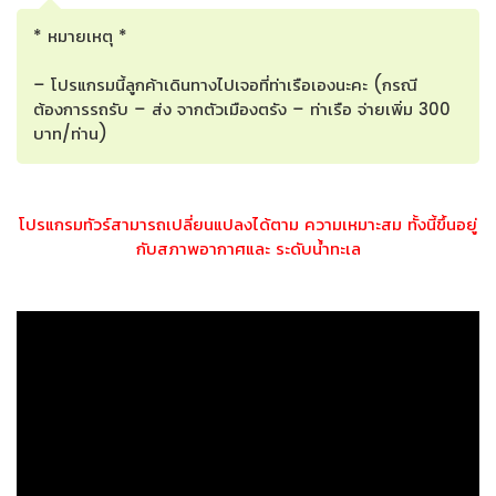
* หมายเหตุ *
– โปรแกรมนี้ลูกค้าเดินทางไปเจอที่ท่าเรือเองนะคะ (กรณี
ต้องการรถรับ – ส่ง จากตัวเมืองตรัง – ท่าเรือ จ่ายเพิ่ม 300
บาท/ท่าน)
โปรแกรมทัวร์สามารถเปลี่ยนแปลงได้ตาม ความเหมาะสม ทั้งนี้ขึ้นอยู่
กับสภาพอากาศและ ระดับน้ำทะเล